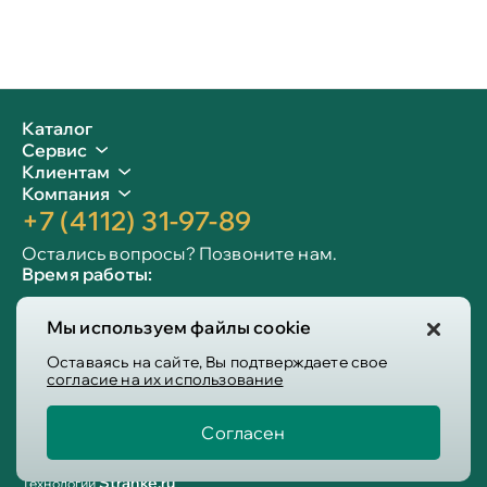
Каталог
Сервис
Клиентам
Компания
+7 (4112) 31-97-89
Остались вопросы? Позвоните нам.
Время работы:
Пн-пт: 09:00 - 19:00
Мы используем файлы cookie
Сб-вс: 10:00 - 19:00
Info@victoria-mebel.ru
Оставаясь на сайте, Вы подтверждаете свое
согласие на их использование
Согласен
Пользовательское соглашение
Политика конфиденциальности
Stranke.ru
Технологии