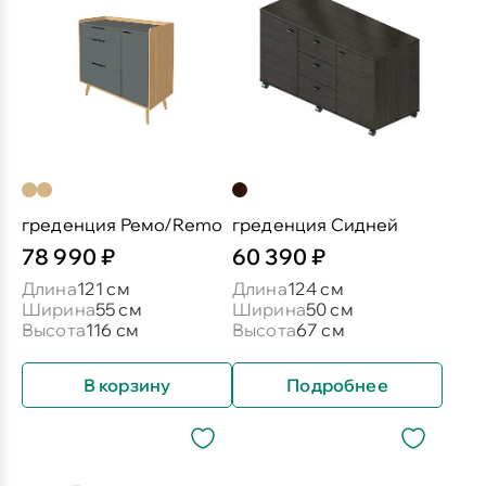
греденция Ремо/Remo
греденция Сидней
78 990 ₽
60 390 ₽
Длина
121 см
Длина
124 см
Ширина
55 см
Ширина
50 см
Высота
116 см
Высота
67 см
В корзину
Подробнее