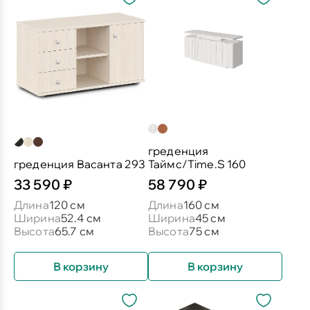
греденция
греденция Васанта 293
Таймс/Time.S 160
33 590 ₽
58 790 ₽
Длина
120 см
Длина
160 см
Ширина
52.4 см
Ширина
45 см
Высота
65.7 см
Высота
75 см
В корзину
В корзину