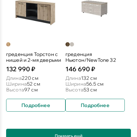
греденция Торстон с
греденция
нишей и 2-мя дверьми
Ньютон/NewTone 32
132 990 ₽
146 690 ₽
Длина
220 см
Длина
132 см
Ширина
52 см
Ширина
56.5 см
Высота
97 см
Высота
53 см
Подробнее
Подробнее
Показать ещё