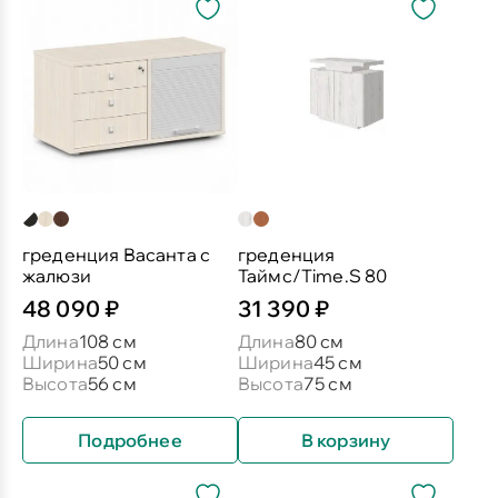
греденция Васанта с
греденция
жалюзи
Таймс/Time.S 80
48 090 ₽
31 390 ₽
Длина
108 см
Длина
80 см
Ширина
50 см
Ширина
45 см
Высота
56 см
Высота
75 см
Подробнее
В корзину