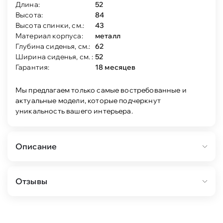
Длина:
52
Высота:
84
Высота спинки, см.:
43
Материал корпуса:
металл
Глубина сиденья, см.:
62
Ширина сиденья, см. :
52
Гарантия:
18 месяцев
Мы предлагаем только самые востребованные и
актуальные модели, которые подчеркнут
уникальность вашего интерьера.
Описание
Стул на металлокаркасе.
Отзывы
Размер: 52х60 см, высота 84 см.
Размер сиденья: 52х44,5 см.
Высота спинки: 43 см.
Высота от пола до края сиденья: 48 см.
Обивка: микровелюр.