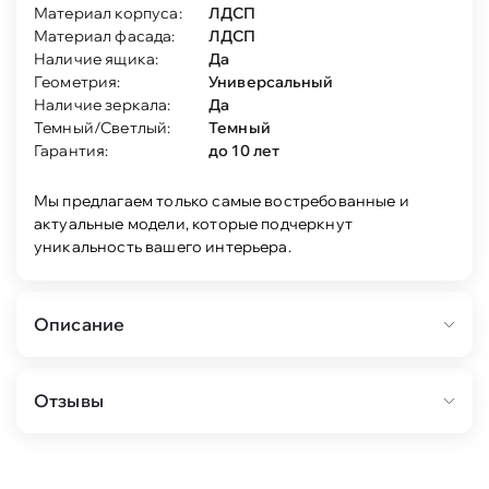
Материал корпуса:
ЛДСП
Материал фасада:
ЛДСП
Наличие ящика:
Да
Геометрия:
Универсальный
Наличие зеркала:
Да
Темный/Светлый:
Темный
Гарантия:
до 10 лет
Мы предлагаем только самые востребованные и
актуальные модели, которые подчеркнут
уникальность вашего интерьера.
Описание
Состав:
Отзывы
кровать 160*200 Магнум (дуб бунратти) 1шт.
тумба прикроватная Магнум (дуб бунратти)
2шт.
шкаф 3-дв Магнум с зеркалом 2-ящ (дуб