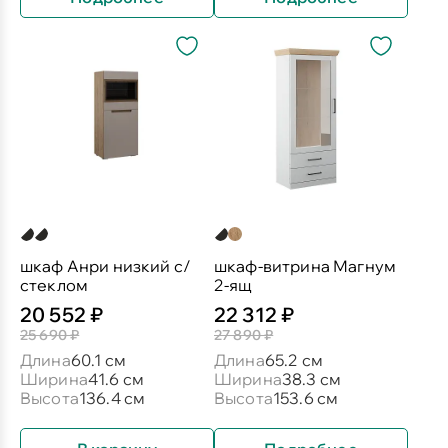
шкаф Анри низкий с/
шкаф-витрина Магнум
стеклом
2-ящ
20 552 ₽
22 312 ₽
25 690 ₽
27 890 ₽
Длина
60.1 см
Длина
65.2 см
Ширина
41.6 см
Ширина
38.3 см
Высота
136.4 см
Высота
153.6 см