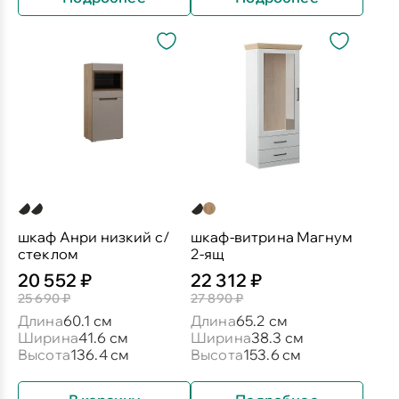
шкаф Анри низкий с/
шкаф-витрина Магнум
стеклом
2-ящ
20 552 ₽
22 312 ₽
25 690 ₽
27 890 ₽
Длина
60.1 см
Длина
65.2 см
Ширина
41.6 см
Ширина
38.3 см
Высота
136.4 см
Высота
153.6 см