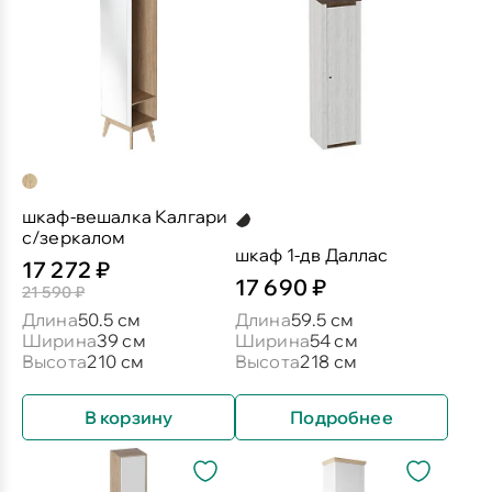
шкаф-вешалка Калгари
с/зеркалом
шкаф 1-дв Даллас
17 272 ₽
17 690 ₽
21 590 ₽
Длина
50.5 см
Длина
59.5 см
Ширина
39 см
Ширина
54 см
Высота
210 см
Высота
218 см
В корзину
Подробнее