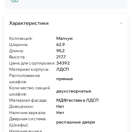
Характеристики
Коллекция:
Магнум
Ширина:
62.9
Длина:
95.2
Высота:
217.7
Цена для сортировки:
34392
Материал корпуса:
ЛДСП
Расположение
прямые
шкафов:
Количество секций
двухстворчатые
шкафов:
Материал фасада:
МДФ/вставка ЛДСП
Доводчики:
Нет
Наличие зеркала:
Нет
Дверная система
распашные двери
(Шкафы):
Наличие ящика