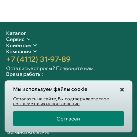
Каталог
Сервис
Клиентам
Компания
+7 (4112) 31-97-89
Остались вопросы? Позвоните нам.
Время работы:
Пн-пт: 09:00 - 19:00
Мы используем файлы cookie
Сб-вс: 10:00 - 19:00
Info@victoria-mebel.ru
Оставаясь на сайте, Вы подтверждаете свое
согласие на их использование
Согласен
Пользовательское соглашение
Политика конфиденциальности
Stranke.ru
Технологии