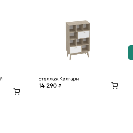
ый
стеллаж Калгари
14 290