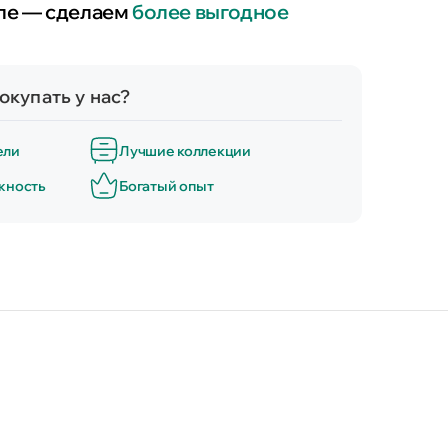
ле — сделаем
более выгодное
окупать у нас?
ели
Лучшие коллекции
жность
Богатый опыт