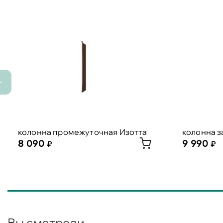
колонна промежуточная Изотта
колонна 
8 090
9 990
Вы смотрели