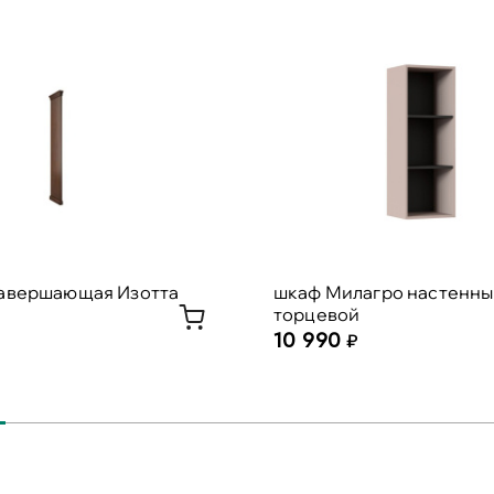
завершающая Изотта
шкаф Милагро настенн
торцевой
10 990