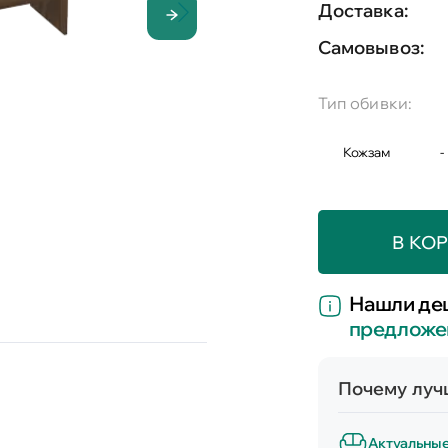
Доставка:
Самовывоз:
Тип обивки:
Кожзам
-
В КО
Нашли де
предложе
Почему лучш
Актуальны