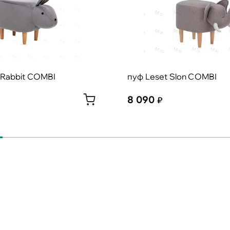
 Rabbit COMBI
пуф Leset Slon COMBI
8 090