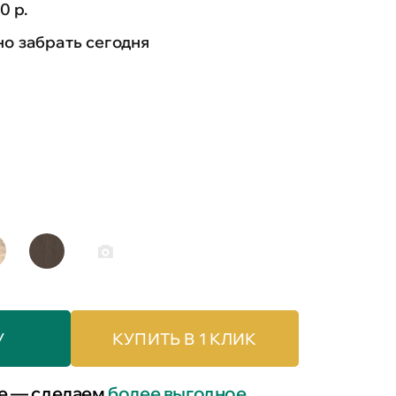
0 р.
о забрать сегодня
У
КУПИТЬ В 1 КЛИК
е — сделаем
более выгодное