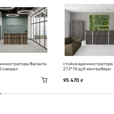
дминистратора Васанта
стойка администратора
б самдал
272*76 дуб кентербери
95 470