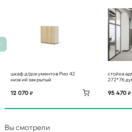
шкаф д/документов Рио 42
стойка а
низкий закрытый
272*76 ду
12 070
95 470
Вы смотрели