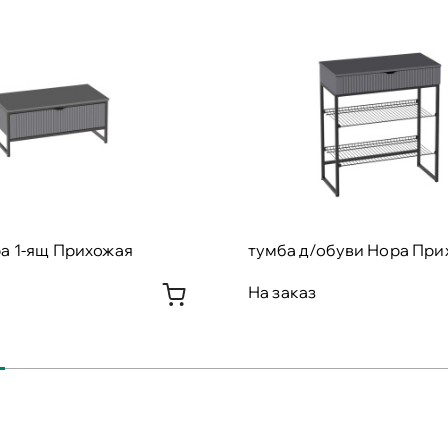
а 1-ящ Прихожая
тумба д/обуви Нора При
На заказ