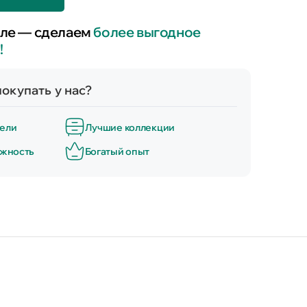
ле — сделаем
более выгодное
!
окупать у нас?
ели
Лучшие коллекции
ёжность
Богатый опыт