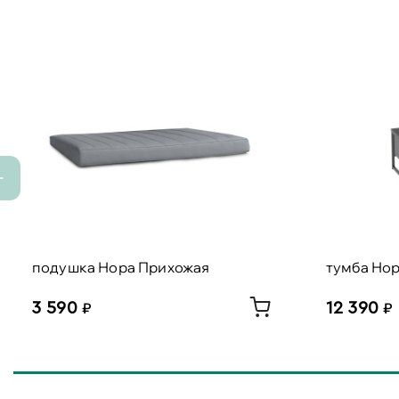
подушка Нора Прихожая
тумба Нор
3 590
12 390