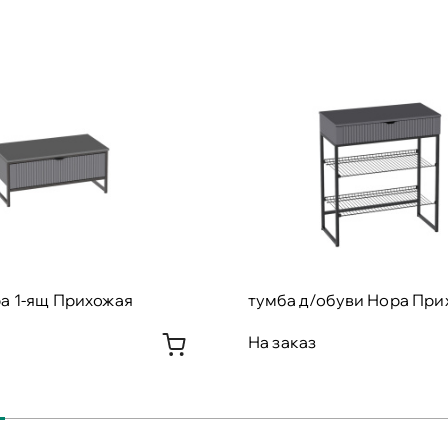
а 1-ящ Прихожая
тумба д/обуви Нора При
На заказ