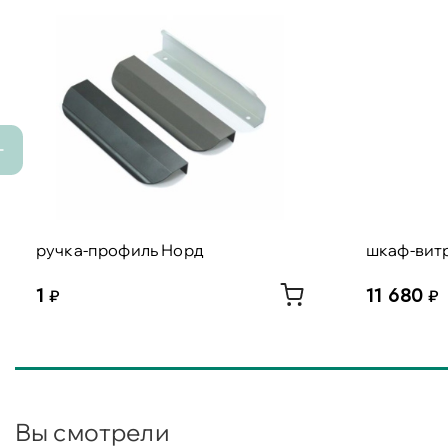
ручка-профиль Норд
шкаф-вит
1
11 680
Вы смотрели