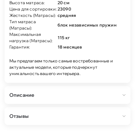
Высота матраса:
20 см
Цена для сортировки:
23090
Жесткость (Матрасы):
средняя
Тип матраса
блок независимых пружин
(Матрасы):
Максимальная
115 кг
нагрузка (Матрасы):
Гарантия:
18 месяцев
Мы предлагаем только самые востребованные и
актуальные модели, которые подчеркнут
уникальность вашего интерьера.
Описание
Матрас на основе инновационного блока
Отзывы
независимых пружин подарит вам здоровый и
приятный сон на долгие годы. Ортофом
снимает давление и позволяет легко принять
самое удобное положение во время отдыха.