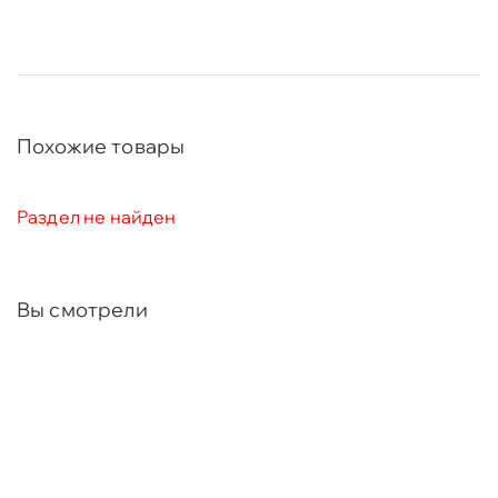
Изоляционный материал термовойлок
благодаря высокой прочности, выдерживает
любые нагрузки и надежно защищает
комфортные слои от воздействий пружин, тем
самым продлевает срок службы матраса.
Похожие товары
Надежная поддержка всего тела
Ортофом снимает давление
Комфортные слои надежно защищены от
Раздел не найден
истирания
Компактная упаковка матраса в виде скрутки
Вы смотрели