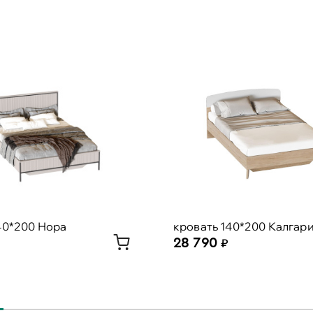
40*200 Нора
кровать 140*200 Калгар
28 790