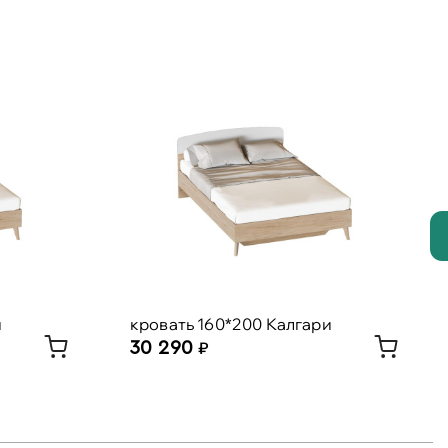
и
кровать 160*200 Калгари
30 290