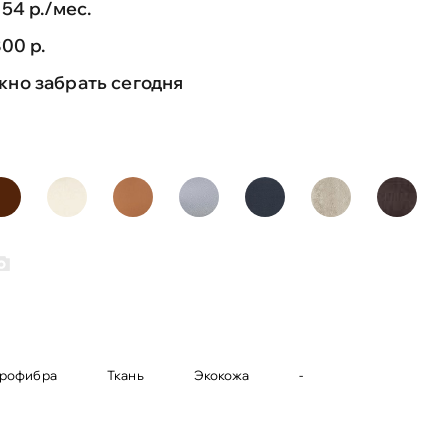
754 р./мес.
800 р.
но забрать сегодня
рофибра
Ткань
Экокожа
-