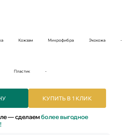
жа
Кожзам
Микрофибра
Экокожа
-
Пластик
-
НУ
КУПИТЬ В 1 КЛИК
ле — сделаем
более выгодное
!