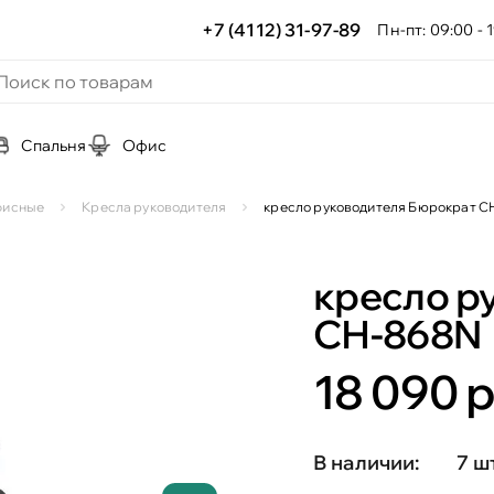
+7 (4112) 31-97-89
Пн-пт: 09:00 - 1
Спальня
Офис
офисные
Кресла руководителя
кресло руководителя Бюрократ С
кресло р
СН-868N
18 090 р
В наличии:
7 ш