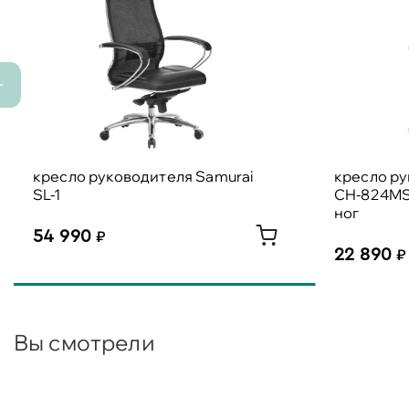
кресло руководителя Samurai
кресло р
SL-1
CH-824MS
ног
54 990
22 890
Вы смотрели