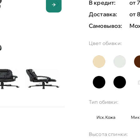
В кредит:
от 
Доставка:
от 
Самовывоз:
Мож
Цвет обивки:
Тип обивки:
Иск.кожа
Мик
Высота спинки: