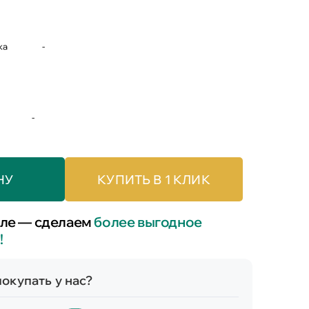
жа
-
-
НУ
КУПИТЬ В 1 КЛИК
ле — сделаем
более выгодное
!
окупать у нас?