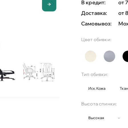
В кредит:
от 
Доставка:
от 
Самовывоз:
Мож
Цвет обивки:
Тип обивки:
Иск.кожа
Тка
Высота спинки:
Высокая
-