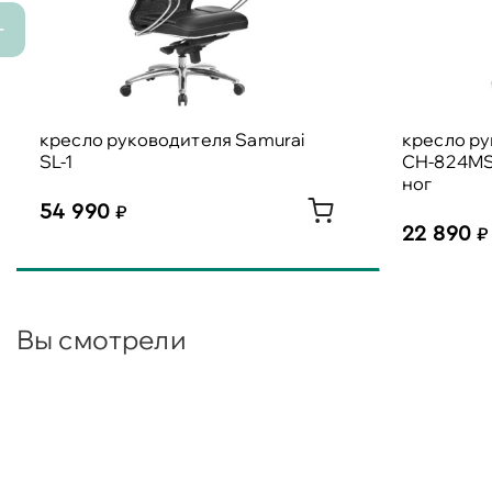
кресло руководителя Samurai
кресло р
SL-1
CH-824MS
ног
54 990
22 890
Вы смотрели