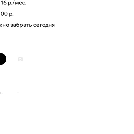
716 р./мес.
800 р.
но забрать сегодня
нь
-