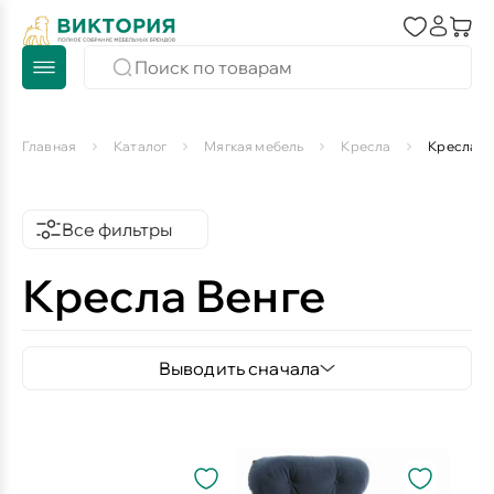
Главная
Каталог
Мягкая мебель
Кресла
Кресла В
Все фильтры
Кресла Венге
Выводить сначала