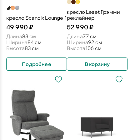
кресло Leset Грэмми
кресло Scandix Lounge 1
реклайнер
49 990 ₽
52 990 ₽
Длина
83 см
Длина
77 см
Ширина
84 см
Ширина
92 см
Высота
83 см
Высота
106 см
Подробнее
В корзину