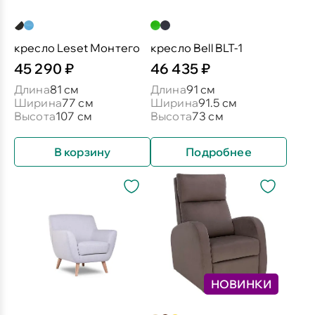
кресло Leset Монтего
кресло Bell BLT-1
45 290 ₽
46 435 ₽
Длина
81 см
Длина
91 см
Ширина
77 см
Ширина
91.5 см
Высота
107 см
Высота
73 см
В корзину
Подробнее
НОВИНКИ