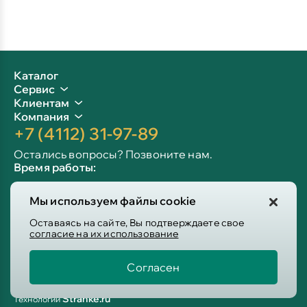
Каталог
Сервис
Клиентам
Компания
+7 (4112) 31-97-89
Остались вопросы? Позвоните нам.
Время работы:
Пн-пт: 09:00 - 19:00
Мы используем файлы cookie
Сб-вс: 10:00 - 19:00
Info@victoria-mebel.ru
Оставаясь на сайте, Вы подтверждаете свое
согласие на их использование
Согласен
Пользовательское соглашение
Политика конфиденциальности
Stranke.ru
Технологии