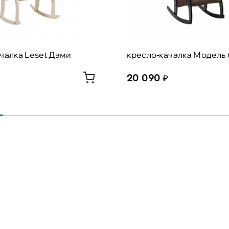
чалка Leset Дэми
кресло-качалка Модель
20 090