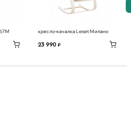
 67М
кресло-качалка Leset Милано
23 990