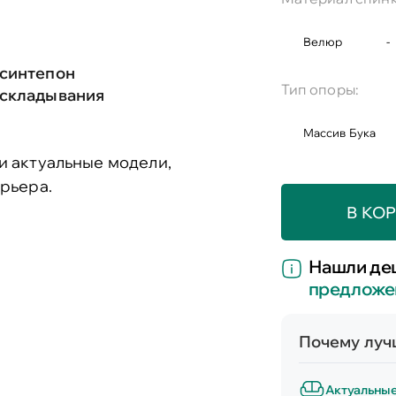
Велюр
-
 синтепон
Тип опоры:
аскладывания
Массив Бука
и актуальные модели,
рьера.
В КО
Нашли де
предложе
Почему лучш
Актуальны