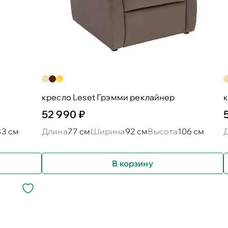
кресло Leset Грэмми реклайнер
к
52 990 ₽
83 см
Длина
77 см
Ширина
92 см
Высота
106 см
В корзину