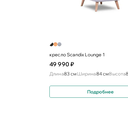
кресло Scandix Lounge 1
49 990 ₽
Длина
83 см
Ширина
84 см
Высота
Подробнее