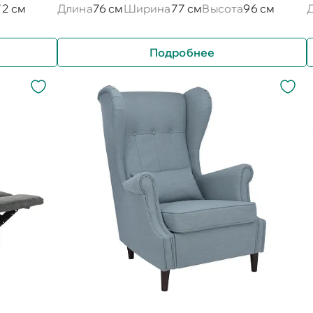
72 см
Длина
76 см
Ширина
77 см
Высота
96 см
Подробнее