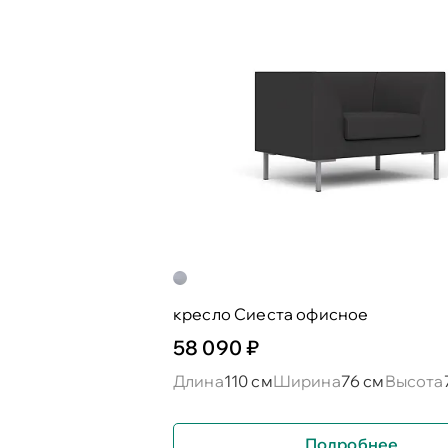
кресло Сиеста офисное
58 090 ₽
Длина
110 см
Ширина
76 см
Высота
Подробнее