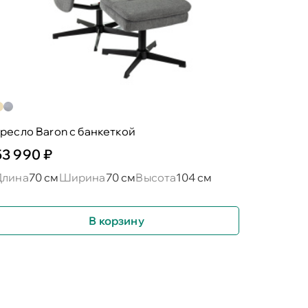
ресло Baron c банкеткой
53 990 ₽
Длина
70 см
Ширина
70 см
Высота
104 см
В корзину