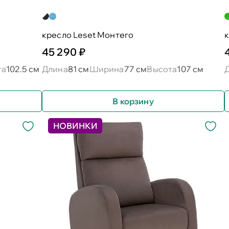
кресло Leset Монтего
к
45 290 ₽
та
102.5 см
Длина
81 см
Ширина
77 см
Высота
107 см
В корзину
НОВИНКИ