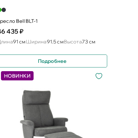
ресло Bell BLT-1
46 435 ₽
Длина
91 см
Ширина
91.5 см
Высота
73 см
Подробнее
НОВИНКИ