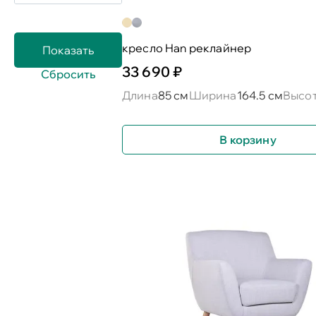
кресло Han реклайнер
33 690 ₽
Длина
85 см
Ширина
164.5 см
Высо
В корзину