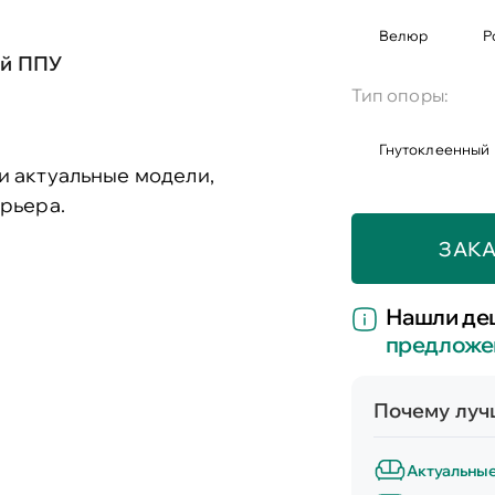
Велюр
Р
ый ППУ
Тип опоры:
Гнутоклеенный
и актуальные модели,
рьера.
ЗАКА
Нашли де
предложе
Почему лучш
Актуальны