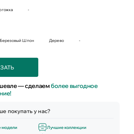
огожка
-
 Березовый Шпон
Дерево
-
ЗАТЬ
шевле — сделаем
более выгодное
ние!
е покупать у нас?
е модели
Лучшие коллекции