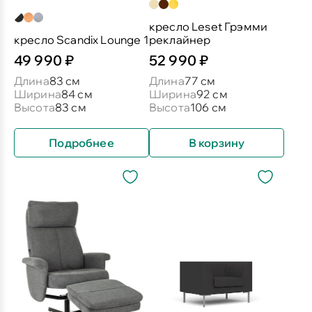
кресло Leset Грэмми
кресло Scandix Lounge 1
реклайнер
49 990 ₽
52 990 ₽
Длина
83 см
Длина
77 см
Ширина
84 см
Ширина
92 см
Высота
83 см
Высота
106 см
Подробнее
В корзину