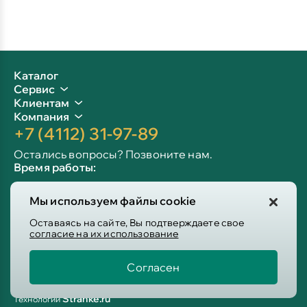
Каталог
Сервис
Клиентам
Компания
+7 (4112) 31-97-89
Остались вопросы? Позвоните нам.
Время работы:
Пн-пт: 09:00 - 19:00
Мы используем файлы cookie
Сб-вс: 10:00 - 19:00
Info@victoria-mebel.ru
Оставаясь на сайте, Вы подтверждаете свое
согласие на их использование
Согласен
Пользовательское соглашение
Политика конфиденциальности
Stranke.ru
Технологии