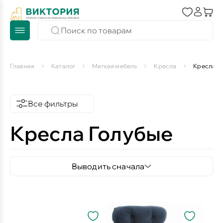
Главная
Каталог
Мягкая мебель
Кресла
Кресла Г
Все фильтры
Кресла Голубые
Выводить сначала