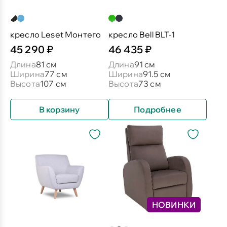
кресло Leset Монтего
кресло Bell BLT-1
45 290 ₽
46 435 ₽
Длина
81 см
Длина
91 см
Ширина
77 см
Ширина
91.5 см
Высота
107 см
Высота
73 см
В корзину
Подробнее
НОВИНКИ