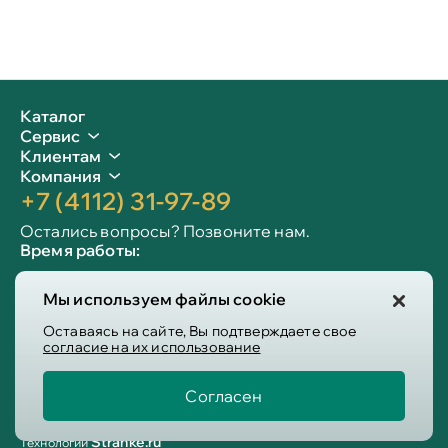
Каталог
Сервис
Клиентам
Компания
+7 (4112) 31-97-89
Остались вопросы? Позвоните нам.
Время работы:
Пн-пт: 09:00 - 19:00
Мы используем файлы cookie
Сб-вс: 10:00 - 19:00
Info@victoria-mebel.ru
Оставаясь на сайте, Вы подтверждаете свое
согласие на их использование
Согласен
Пользовательское соглашение
Политика конфиденциальности
Stranke.ru
Технологии