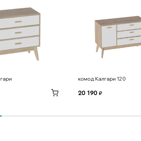
лгари
комод Калгари 120
20 190