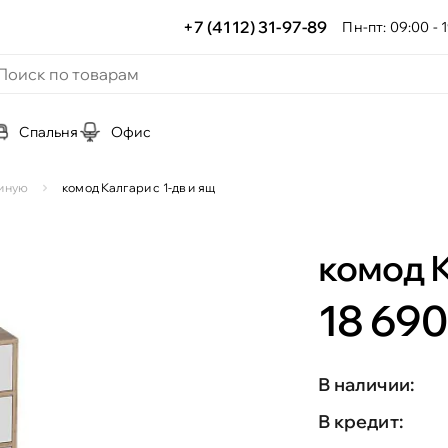
+7 (4112) 31-97-89
Пн-пт: 09:00 - 1
Спальня
Офис
тиную
комод Калгари с 1-дв и ящ
комод К
18 690
В наличии:
В кредит: