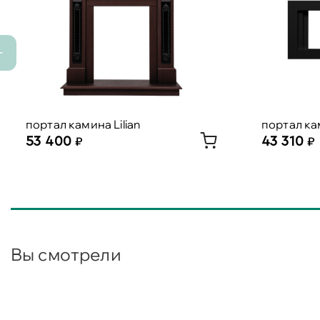
портал камина Lilian
портал ка
53 400
43 310
Вы смотрели