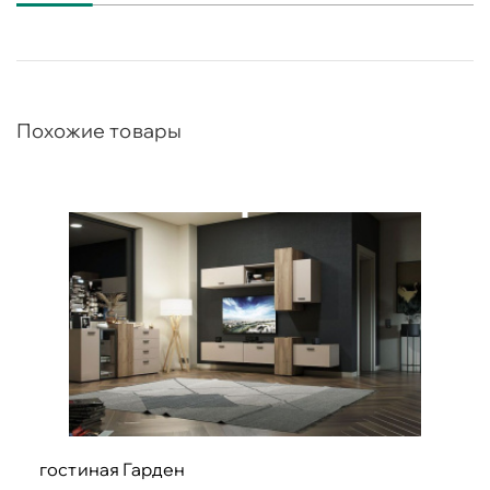
шкаф-витрина 1-дв Прованс 1-ящ (бодега белая/
патина премиум) 1шт.
комод Прованс (бодега белая/патина премиум
2м) 1шт.
Похожие товары
гостиная Гарден