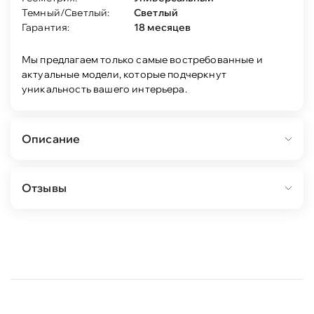
Темный/Светлый:
Светлый
Гарантия:
18 месяцев
Мы предлагаем только самые востребованные и
актуальные модели, которые подчеркнут
уникальность вашего интерьера.
Описание
Серия “Прованс” - это прекрасное решение
Отзывы
для тех, кто хочет создать уютную и теплую
атмосферу в своем доме. Она выполнена в
стиле прованс, который характеризуется
использованием натуральных материалов и
светлых оттенков.
Шкаф-витрина изготовлен из качественных и
безопасных материалов. Фасад шкафа украшен
изящными ручками, которые придают ему