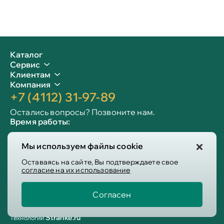
Каталог
Сервис
Клиентам
Компания
+7 (4112) 31-97-89
Остались вопросы? Позвоните нам.
Время работы:
Пн-пт: 09:00 - 19:00
Мы используем файлы cookie
Сб-вс: 10:00 - 19:00
Info@victoria-mebel.ru
Оставаясь на сайте, Вы подтверждаете свое
согласие на их использование
Согласен
Пользовательское соглашение
Политика конфиденциальности
Stranke.ru
Технологии