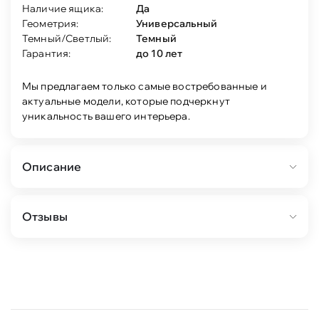
Наличие ящика:
Да
Геометрия:
Универсальный
Темный/Светлый:
Темный
Гарантия:
до 10 лет
Мы предлагаем только самые востребованные и
актуальные модели, которые подчеркнут
уникальность вашего интерьера.
Описание
Состав:
Отзывы
полка настенная Магнум. (дуб бунратти) 1шт.
шкаф 2-дв Магнум (дуб бунратти) 1шт.
шкаф-витрина Магнум 2-ящ (дуб бунратти) 1шт.
тумба ТВ Магнум (дуб бунратти) 1шт.
Особенности:
Гостиная в традиционном стиле. Коллекция
универсальна и подойдет интерьерам в стилях