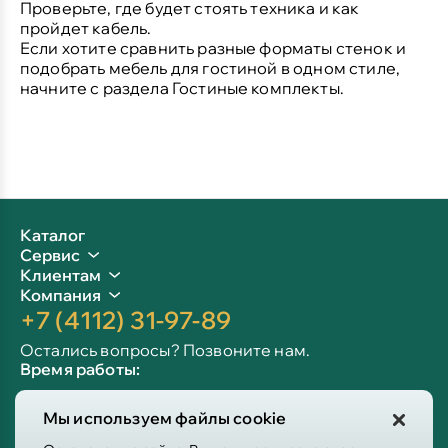
Проверьте, где будет стоять техника и как
пройдет кабель.
Если хотите сравнить разные форматы стенок и
подобрать мебель для гостиной в одном стиле,
начните с раздела
Гостиные комплекты
.
Каталог
Сервис
Клиентам
Компания
+7 (4112) 31-97-89
Остались вопросы? Позвоните нам.
Время работы:
Пн-пт: 09:00 - 19:00
Мы используем файлы cookie
Сб-вс: 10:00 - 19:00
Info@victoria-mebel.ru