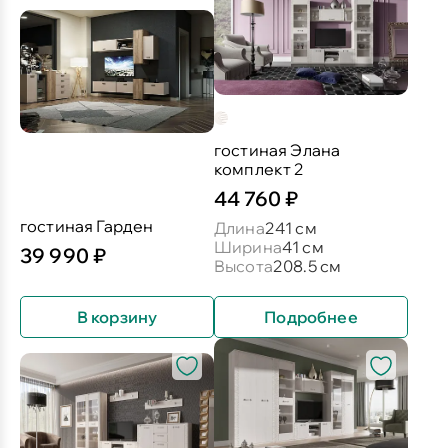
гостиная Элана
комплект 2
44 760 ₽
гостиная Гарден
Длина
241 см
Ширина
41 см
39 990 ₽
Высота
208.5 см
В корзину
Подробнее