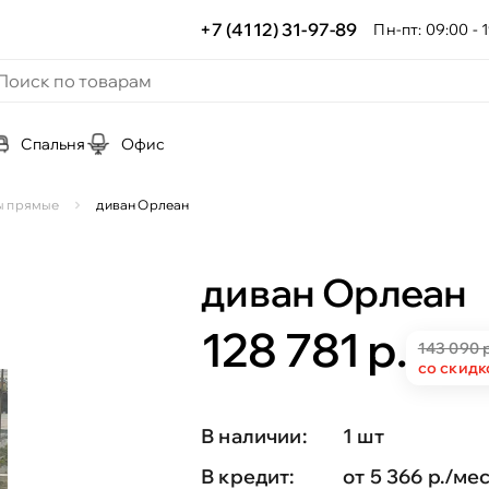
+7 (4112) 31-97-89
Пн-пт: 09:00 - 1
Спальня
Офис
ы прямые
диван Орлеан
диван Орлеан
128 781 р.
143 090 р
со скидк
В наличии:
1 шт
В кредит:
от 5 366 р./мес