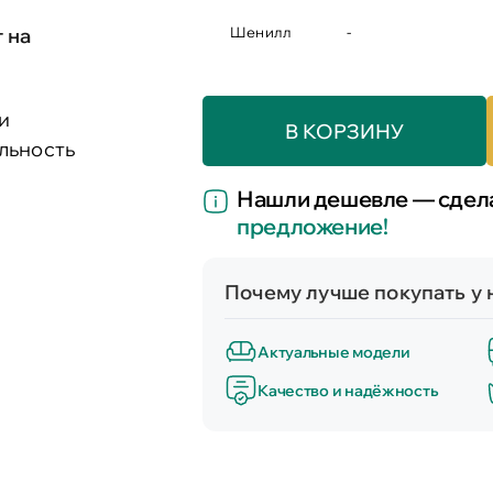
т на
Шенилл
-
и
В КОРЗИНУ
льность
Нашли дешевле — сде
предложение!
Почему лучше покупать у 
Актуальные модели
Качество и надёжность