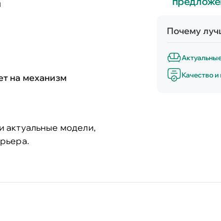
предложе
и
Почему лучш
Актуальны
Качество и
лет на механизм
и актуальные модели,
рьера.