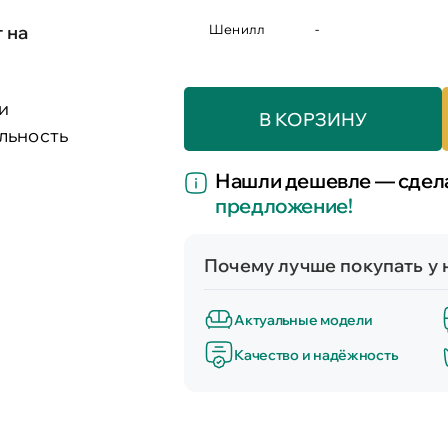
т на
Шенилл
-
и
В КОРЗИНУ
льность
Нашли дешевле — сде
предложение!
Почему лучше покупать у 
Актуальные модели
Качество и надёжность