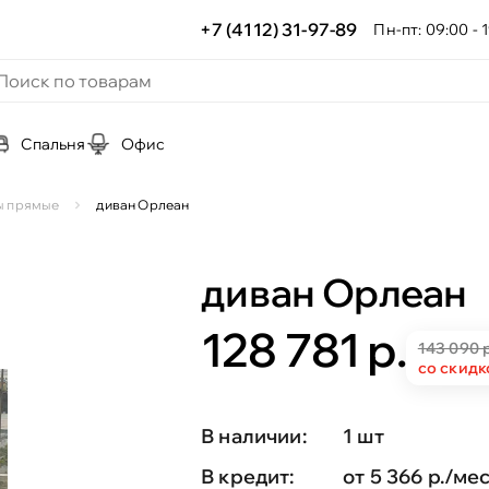
+7 (4112) 31-97-89
Пн-пт: 09:00 - 1
Спальня
Офис
ы прямые
диван Орлеан
диван Орлеан
128 781 р.
143 090 р
со скидк
В наличии:
1 шт
В кредит:
от 5 366 р./мес