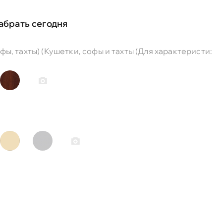
абрать сегодня
ы, тахты) (Кушетки, софы и тахты (Для характеристи: