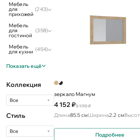
мебель
для
(243)
прихожей
мебель
для
(358)
гостиной
мебель
(454)
для кухни
Показать ещё
Коллекция
зеркало Магнум
Все
4 152 ₽
5 190 ₽
Стиль
Длина
85.5 см
Ширина
2.2 см
Высот
Все
Подробнее