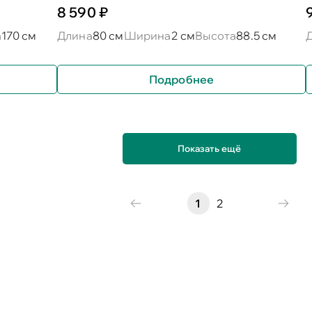
8 590 ₽
а
170 см
Длина
80 см
Ширина
2 см
Высота
88.5 см
Подробнее
Показать ещё
1
2