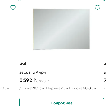
зеркало Анри
5 592 ₽
6 990 ₽
90 см
Длина
90.1 см
Ширина
2 см
Высота
60.8 см
Подробнее