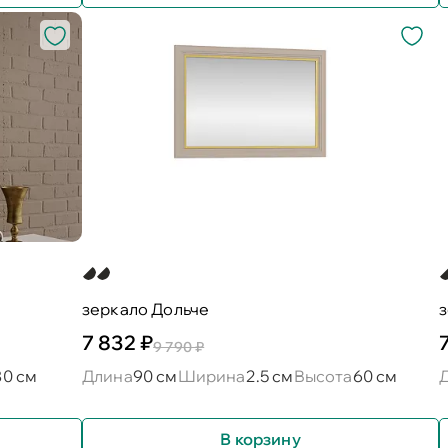
зеркало Дольче
7 832 ₽
9 790 ₽
80 см
Длина
90 см
Ширина
2.5 см
Высота
60 см
В корзину