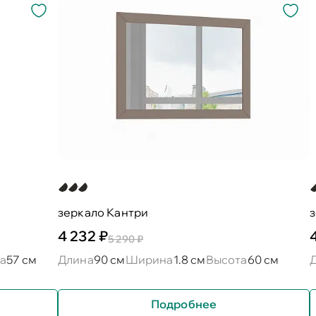
зеркало Кантри
4 232 ₽
5 290 ₽
а
57 см
Длина
90 см
Ширина
1.8 см
Высота
60 см
Подробнее