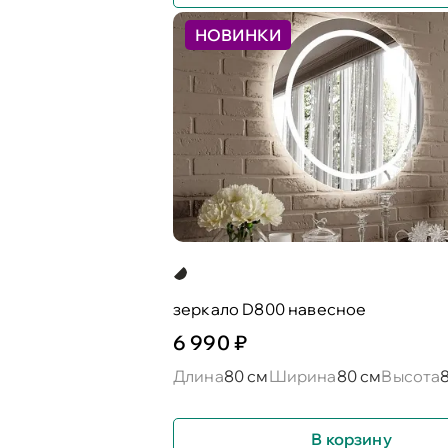
НОВИНКИ
зеркало D800 навесное
6 990 ₽
Длина
80 см
Ширина
80 см
Высота
В корзину