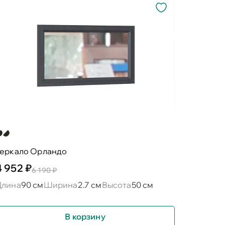
зеркало Орландо
4 952 ₽
6 190 ₽
Длина
90 см
Ширина
2.7 см
Высота
50 см
В корзину