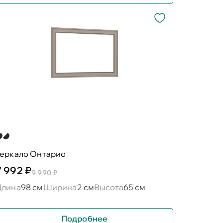
зеркало Онтарио
7 992 ₽
9 990 ₽
Длина
98 см
Ширина
2 см
Высота
65 см
Подробнее