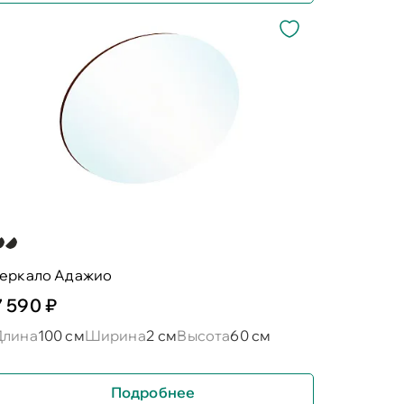
зеркало Адажио
7 590 ₽
Длина
100 см
Ширина
2 см
Высота
60 см
Подробнее