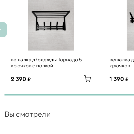
вешалка д/одежды Торнадо 5
вешалка 
крючков с полкой
крючков
2 390
1 390
Вы смотрели