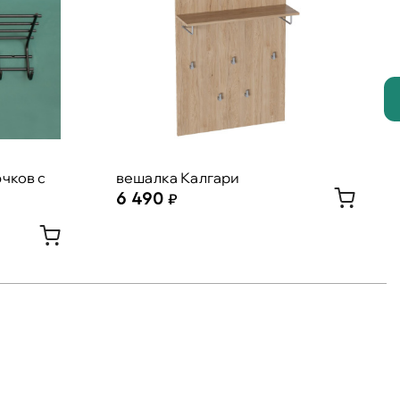
чков с
вешалка Калгари
6 490