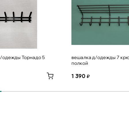
д/одежды Торнадо 5
вешалка д/одежды 7 крю
полкой
1 390