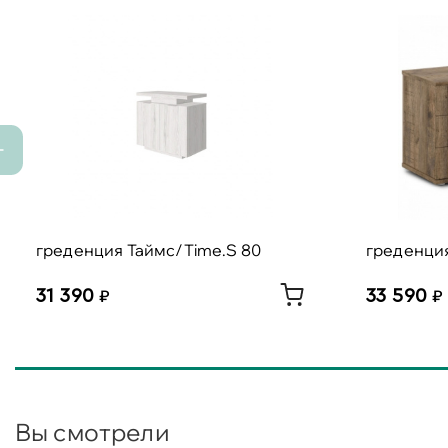
греденция Таймс/Time.S 80
греденция
31 390
33 590
Вы смотрели