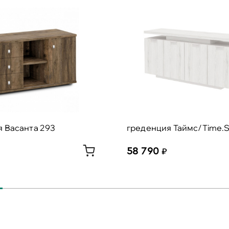
 Васанта 293
греденция Таймс/Time.S
58 790