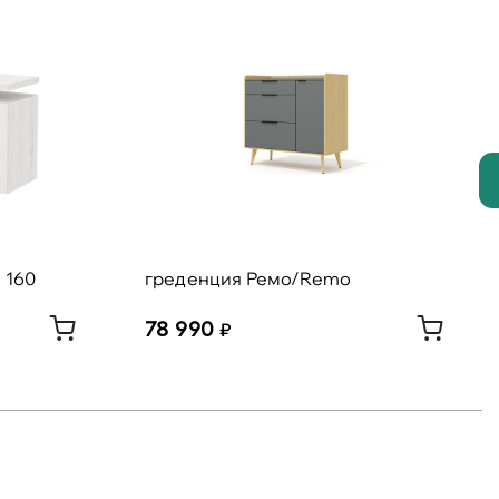
 160
греденция Ремо/Remo
78 990