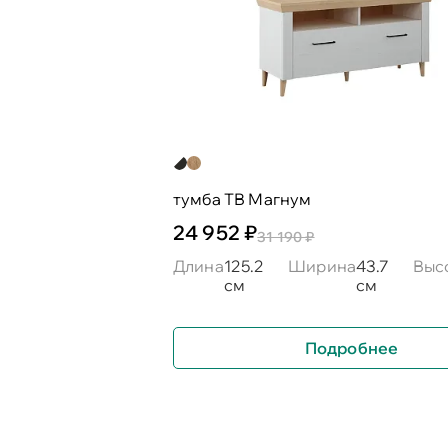
тумба ТВ Магнум
24 952 ₽
31 190 ₽
Длина
125.2
Ширина
43.7
Выс
см
см
Подробнее