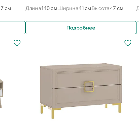
57 см
Длина
140 см
Ширина
41 см
Высота
47 см
Подробнее