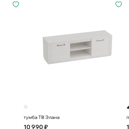
тумба ТВ Элана
п
10 990 ₽