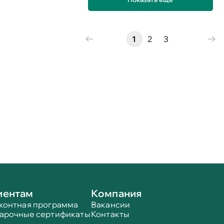
1
2
3
иентам
Компания
контная программа
Вакансии
арочные сертификаты
Контакты