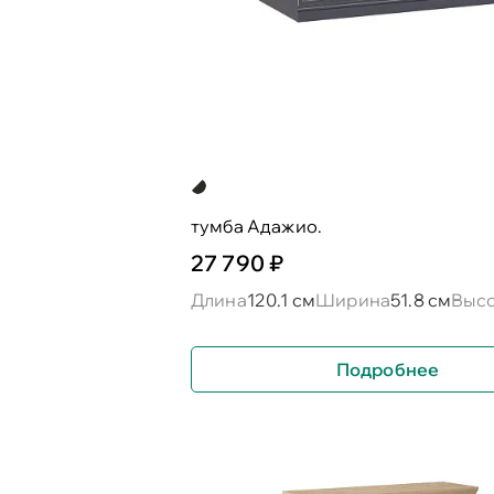
тумба Адажио.
27 790 ₽
Длина
120.1 см
Ширина
51.8 см
Выс
Подробнее