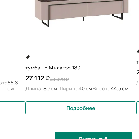
тумба ТВ Милагро 180
27 112 ₽
33 890 ₽
ота
66.3
см
Длина
180 см
Ширина
40 см
Высота
44.5 см
Подробнее
Показать ещё