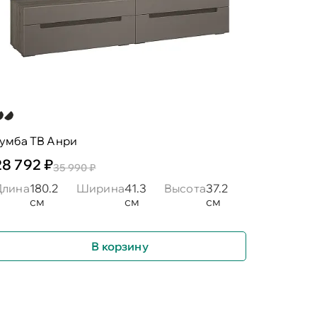
тумба ТВ Анри
28 792 ₽
35 990 ₽
Длина
180.2
Ширина
41.3
Высота
37.2
см
см
см
В корзину