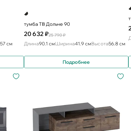
тумба ТВ Дольче 90
20 632 ₽
25 790 ₽
57 см
Длина
90.1 см
Ширина
41.9 см
Высота
56.8 см
Подробнее