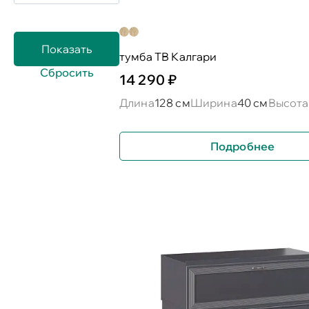
тумба ТВ Калгари
14 290 ₽
Длина
128 см
Ширина
40 см
Высота
Подробнее