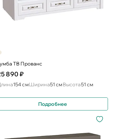
тумба ТВ Прованс
25 890 ₽
Длина
154 см
Ширина
51 см
Высота
51 см
Подробнее