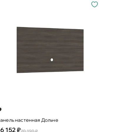
анель настенная Дольче
16 152 ₽
20 190 ₽