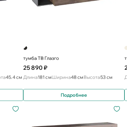
тумба ТВ Глазго
25 890 ₽
ота
45.4 см
Длина
181 см
Ширина
48 см
Высота
53 см
Подробнее