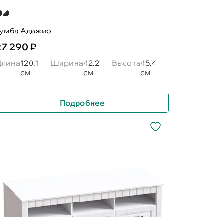
тумба Адажио
27 290 ₽
Длина
120.1
Ширина
42.2
Высота
45.4
см
см
см
Подробнее