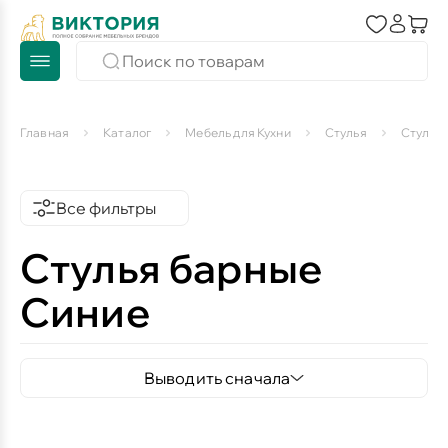
Главная
Каталог
Мебель для Кухни
Стулья
Стулья
Все фильтры
Стулья барные
Синие
Выводить сначала