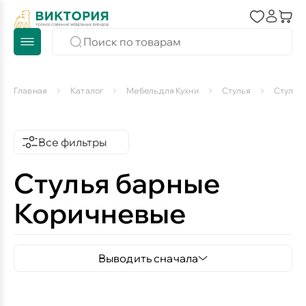
Главная
Каталог
Мебель для Кухни
Стулья
Стулья
Все фильтры
Стулья барные
Коричневые
Выводить сначала