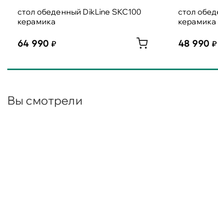
cтол обеденный DikLine SKC100
cтол обед
керамика
керамика
64 990
48 990
Вы смотрели