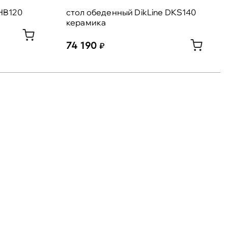
 HB120
стол обеденный DikLine DKS140
керамика
74 190