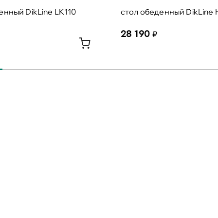
енный DikLine LK110
cтол обеденный DikLine
28 190