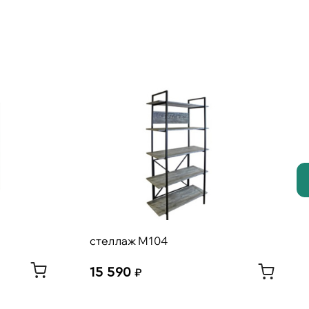
стеллаж М104
15 590