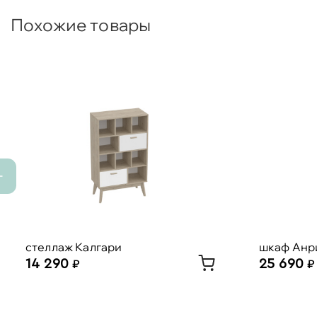
Похожие товары
стеллаж Калгари
шкаф Анр
14 290
25 690