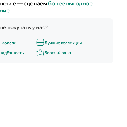
шевле — сделаем
более выгодное
ние!
е покупать у нас?
е модели
Лучшие коллекции
 надёжность
Богатый опыт