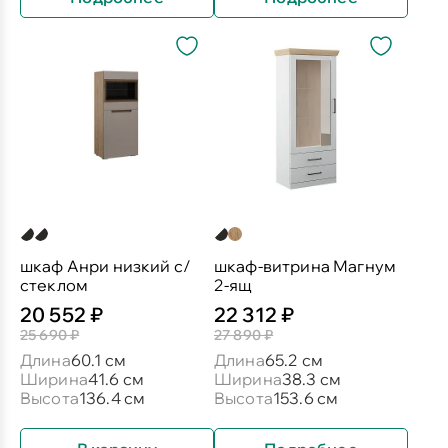
шкаф Анри низкий с/
шкаф-витрина Магнум
стеклом
2-ящ
20 552 ₽
22 312 ₽
25 690 ₽
27 890 ₽
Длина
60.1 см
Длина
65.2 см
Ширина
41.6 см
Ширина
38.3 см
Высота
136.4 см
Высота
153.6 см