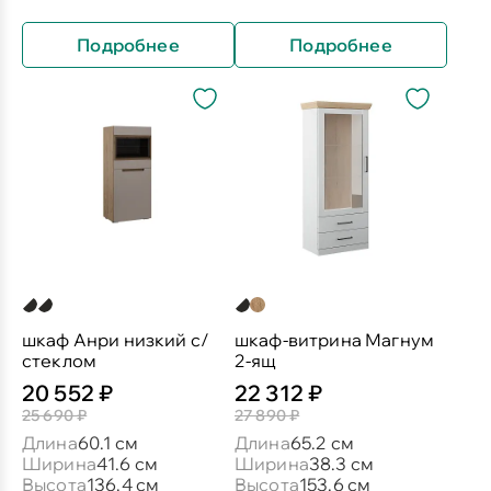
Подробнее
Подробнее
шкаф Анри низкий с/
шкаф-витрина Магнум
стеклом
2-ящ
20 552 ₽
22 312 ₽
25 690 ₽
27 890 ₽
Длина
60.1 см
Длина
65.2 см
Ширина
41.6 см
Ширина
38.3 см
Высота
136.4 см
Высота
153.6 см