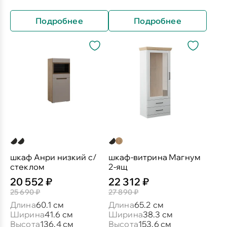
Подробнее
Подробнее
шкаф Анри низкий с/
шкаф-витрина Магнум
стеклом
2-ящ
20 552 ₽
22 312 ₽
25 690 ₽
27 890 ₽
Длина
60.1 см
Длина
65.2 см
Ширина
41.6 см
Ширина
38.3 см
Высота
136.4 см
Высота
153.6 см