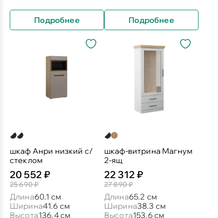
Подробнее
Подробнее
шкаф Анри низкий с/
шкаф-витрина Магнум
стеклом
2-ящ
20 552 ₽
22 312 ₽
25 690 ₽
27 890 ₽
Длина
60.1 см
Длина
65.2 см
Ширина
41.6 см
Ширина
38.3 см
Высота
136.4 см
Высота
153.6 см