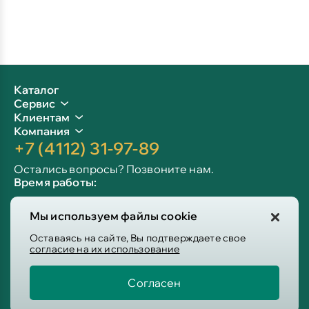
Каталог
Сервис
Клиентам
Компания
+7 (4112) 31-97-89
Остались вопросы? Позвоните нам.
Время работы:
Пн-пт: 09:00 - 19:00
Мы используем файлы cookie
Сб-вс: 10:00 - 19:00
Info@victoria-mebel.ru
Оставаясь на сайте, Вы подтверждаете свое
согласие на их использование
Согласен
Пользовательское соглашение
Политика конфиденциальности