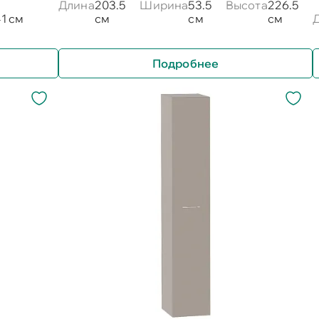
Длина
203.5
Ширина
53.5
Высота
226.5
1 см
см
см
см
Подробнее