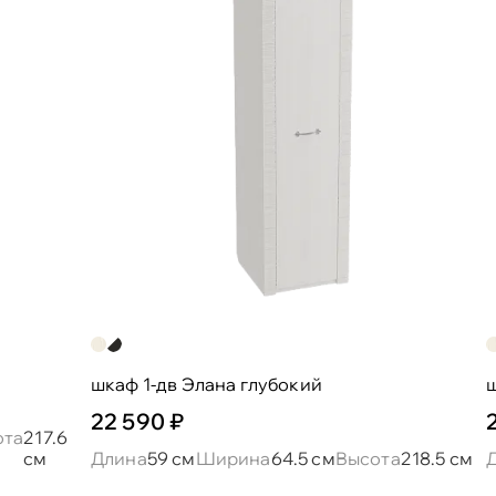
шкаф 1-дв Элана глубокий
ш
22 590 ₽
ота
217.6
см
Длина
59 см
Ширина
64.5 см
Высота
218.5 см