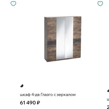
шкаф 4-дв Глазго с зеркалом
ш
61 490 ₽