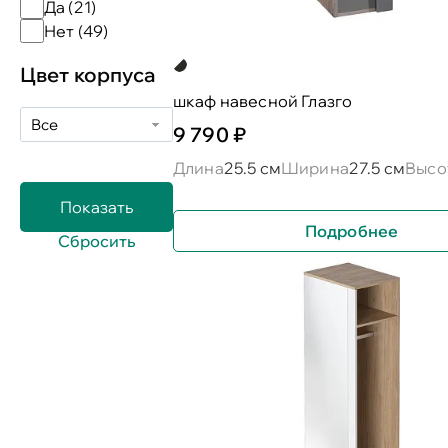
Да (
21
)
Нет (
49
)
Цвет корпуса
шкаф навесной Глазго
Все
9 790 ₽
Длина
25.5 см
Ширина
27.5 см
Высо
Подробнее