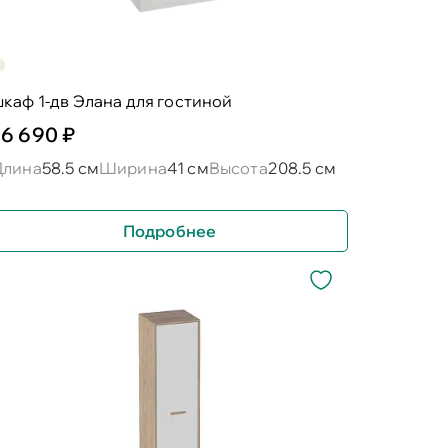
каф 1-дв Элана для гостиной
16 690 ₽
Длина
58.5 см
Ширина
41 см
Высота
208.5 см
Подробнее