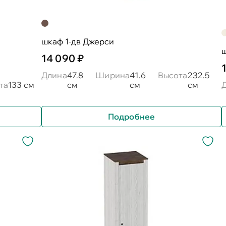
шкаф 1-дв Джерси
ш
14 090 ₽
Длина
47.8
Ширина
41.6
Высота
232.5
та
133 см
см
см
см
Подробнее