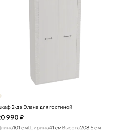
каф 2-дв Элана для гостиной
20 990 ₽
Длина
101 см
Ширина
41 см
Высота
208.5 см