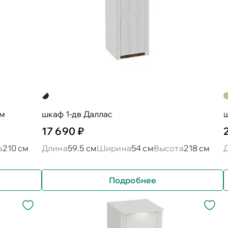
ом
шкаф 1-дв Даллас
17 690 ₽
а
210 см
Длина
59.5 см
Ширина
54 см
Высота
218 см
Подробнее