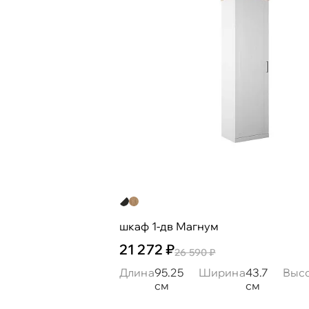
шкаф 1-дв Магнум
21 272 ₽
26 590 ₽
Длина
95.25
Ширина
43.7
Выс
см
см