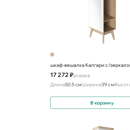
шкаф-вешалка Калгари с/зеркал
17 272 ₽
21 590 ₽
Длина
50.5 см
Ширина
39 см
Высот
В корзину