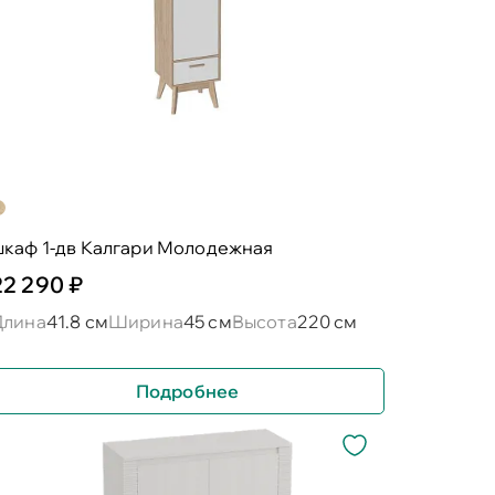
шкаф 1-дв Калгари Молодежная
22 290 ₽
Длина
41.8 см
Ширина
45 см
Высота
220 см
Подробнее