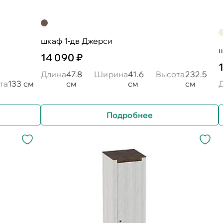
шкаф 1-дв Джерси
ш
14 090 ₽
Длина
47.8
Ширина
41.6
Высота
232.5
та
133 см
см
см
см
Подробнее