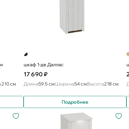
ом
шкаф 1-дв Даллас
17 690 ₽
а
210 см
Длина
59.5 см
Ширина
54 см
Высота
218 см
Подробнее