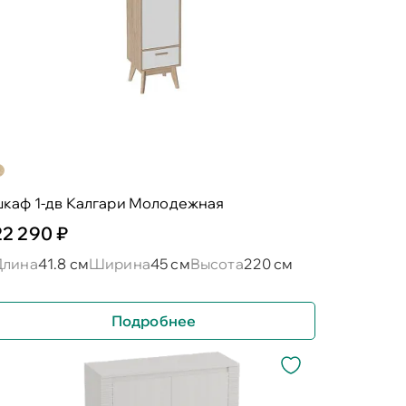
шкаф 1-дв Калгари Молодежная
22 290 ₽
Длина
41.8 см
Ширина
45 см
Высота
220 см
Подробнее