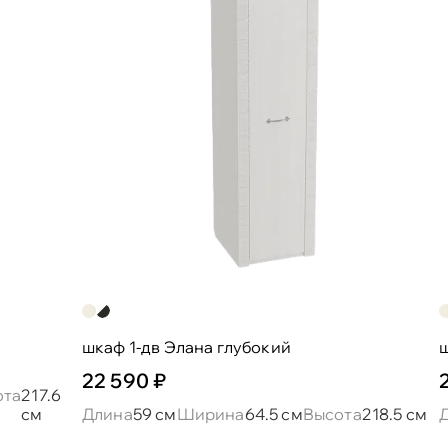
шкаф 1-дв Элана глубокий
ш
22 590 ₽
ота
217.6
см
Длина
59 см
Ширина
64.5 см
Высота
218.5 см