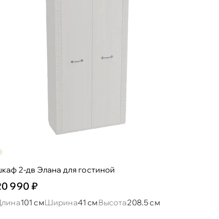
каф 2-дв Элана для гостиной
20 990 ₽
Длина
101 см
Ширина
41 см
Высота
208.5 см