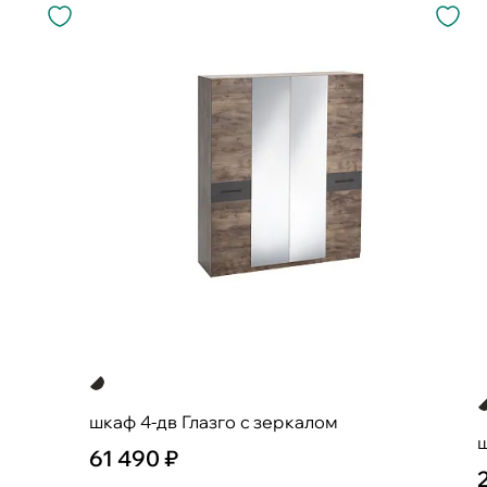
шкаф 4-дв Глазго с зеркалом
ш
61 490 ₽