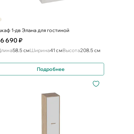
каф 1-дв Элана для гостиной
16 690 ₽
Длина
58.5 см
Ширина
41 см
Высота
208.5 см
Подробнее