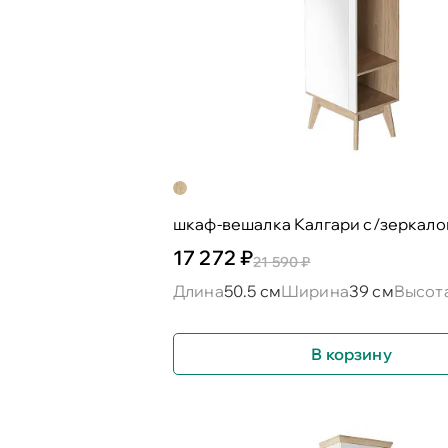
шкаф-вешалка Калгари с/зеркал
17 272 ₽
21 590 ₽
Длина
50.5 см
Ширина
39 см
Высот
В корзину