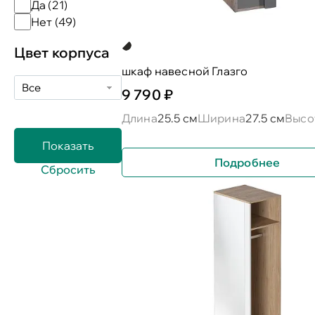
Да (
21
)
Нет (
49
)
Цвет корпуса
шкаф навесной Глазго
Все
9 790 ₽
Длина
25.5 см
Ширина
27.5 см
Высо
Подробнее