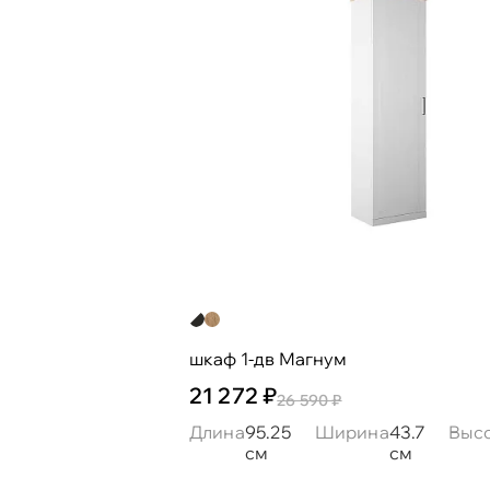
шкаф 1-дв Магнум
21 272 ₽
26 590 ₽
Длина
95.25
Ширина
43.7
Выс
см
см