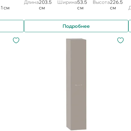
Длина
203.5
Ширина
53.5
Высота
226.5
1 см
см
см
см
Подробнее